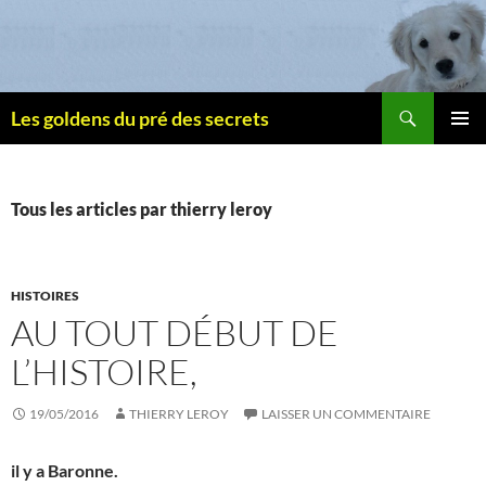
Recherche
Les goldens du pré des secrets
ALLER
MENU
AU
PRINCI
CONTENU
Tous les articles par thierry leroy
HISTOIRES
AU TOUT DÉBUT DE
L’HISTOIRE,
19/05/2016
THIERRY LEROY
LAISSER UN COMMENTAIRE
il y a Baronne.