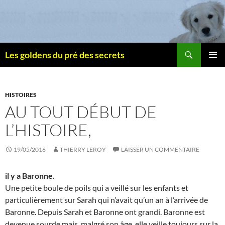
Recherche
Les goldens du pré des secrets
ALLER
MENU
AU
PRINCI
CONTENU
HISTOIRES
AU TOUT DÉBUT DE
L’HISTOIRE,
19/05/2016
THIERRY LEROY
LAISSER UN COMMENTAIRE
il y a Baronne.
Une petite boule de poils qui a veillé sur les enfants et
particulièrement sur Sarah qui n’avait qu’un an à l’arrivée de
Baronne. Depuis Sarah et Baronne ont grandi. Baronne est
devenue sourde mais, malgré son âge, elle veille toujours sur la