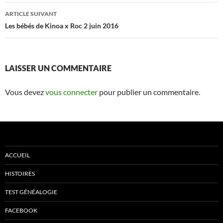
Navigation
ARTICLE SUIVANT
des
Les bébés de Kinoa x Roc 2 juin 2016
articles
LAISSER UN COMMENTAIRE
Vous devez
vous connecter
pour publier un commentaire.
ACCUEIL
HISTOIRES
TEST GÉNÉALOGIE
FACEBOOK