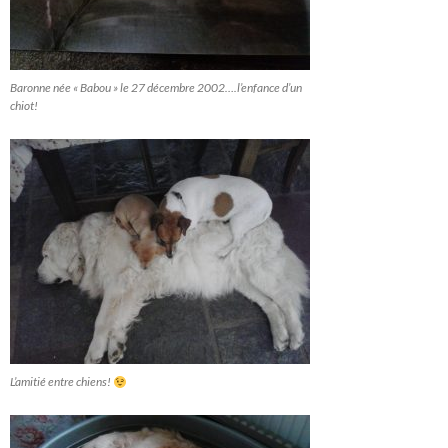
Baronne née « Babou » le 27 décembre 2002….l’enfance d’un
chiot!
L’amitié entre chiens!