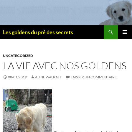
Recherche
Les goldens du pré des secrets
ALLER
MENU
AU
PRINCI
CONTENU
UNCATEGORIZED
LA VIE AVEC NOS GOLDENS
08/01/2019
ALINE WALRAFF
LAISSER UN COMMENTAIRE