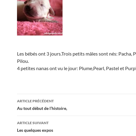
Les bébés ont 3 jours.Trois petits mâles sont nés: Pacha, 
Pilou.
4 petites nanas ont vu le jour: Plume,Pearl, Pastel et Purp
Navigation
ARTICLE PRÉCÉDENT
des
Au tout début de l’histoire,
articles
ARTICLE SUIVANT
Les quelques expos