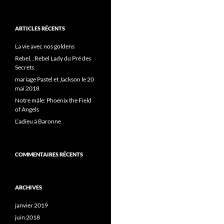
ARTICLES RÉCENTS
La vie avec nos goldens
Rebel…Rebel Lady du Pré des
Secrets
mariage Pastel et Jackson le 20
mai 2018
Notre mâle: Phoenix the Field
of Angels
L’adieu à Baronne
COMMENTAIRES RÉCENTS
ARCHIVES
janvier 2019
juin 2018