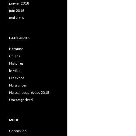
janvier 2018
juin 2016
mai 2016
CATÉGORIES
Baronne
Chiens
Histoires
le Mâle
Les expos
Naissances
Naissances prévues 2018
Uncategorized
MÉTA
Connexion