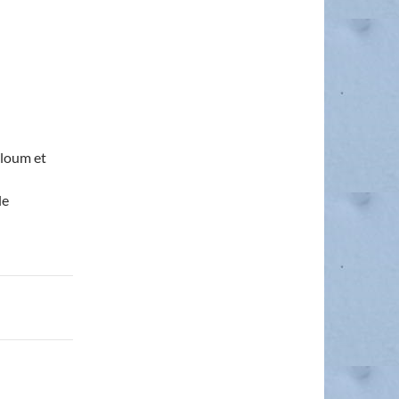
Ploum et
le