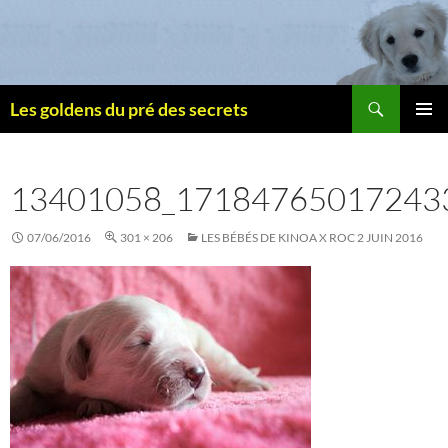
Recherche
Les goldens du pré des secrets
ALLER
MENU
AU
PRINCI
CONTENU
13401058_17184765017243
07/06/2016
301 × 206
LES BÉBÉS DE KINOA X ROC 2 JUIN 2016