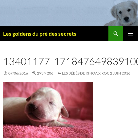
Recherche
Les goldens du pré des secrets
ALLER
MENU
AU
PRINCI
CONTENU
13401177_17184764983910
07/06/2016
293 × 206
LES BÉBÉS DE KINOA X ROC 2 JUIN 2016